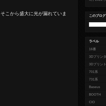
りそこから盛大に光が漏れていま
このブログ
ラベル
16番
3Dプリン
3Dプリン
701系
731系
Baseus
BOOTH
CIO