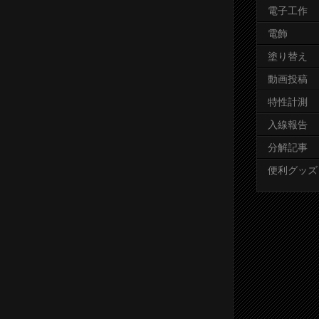
電子工作
電飾
塗り替え
動画投稿
特性計測
入線報告
分解記事
便利グッズ