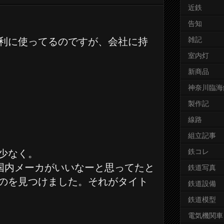
近鉄
告知
雑記
利に使ってるのですが、会社に持
室内灯
新商品
神奈川臨海
製作記
線路
組立記事
鉄コレ
少なく。
で国内メーカがいいなーと思ってたと
鉄道写真
のを見つけました。それがタイト
鉄道設備
鉄道模型
電気機関車