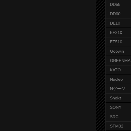
DD55
DD60
DE10
EF210
EF510
Goowin
GREENMA
KATO
Nucleo
Nゲージ
Shokz
SONY
SRC
STM32